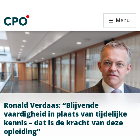
Ga
naar
de
Ronald
Menu
inhoud
Verdaas:
“Blijvende
vaardigheid
in
plaats
n
van
tijdelijke
kennis
–
dat
is
de
Ronald Verdaas: “Blijvende
kracht
vaardigheid in plaats van tijdelijke
van
kennis – dat is de kracht van deze
deze
opleiding”
opleiding”