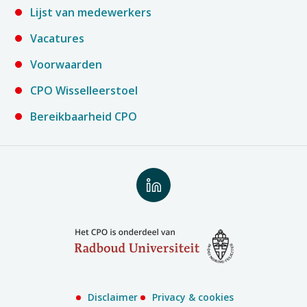
Lijst van medewerkers
Vacatures
Voorwaarden
CPO Wisselleerstoel
Bereikbaarheid CPO
Volg
ons
op
LinkedIn
Disclaimer
Privacy & cookies