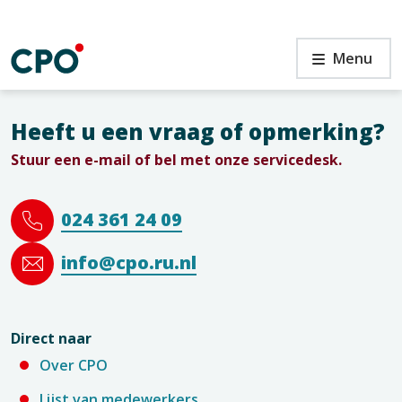
Ga
naar
de
Menu
inhoud
Heeft u een vraag of opmerking?
Stuur een e-mail of bel met onze servicedesk.
n
024 361 24 09
info@cpo.ru.nl
Direct naar
Over CPO
Lijst van medewerkers