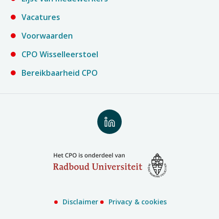
Vacatures
Voorwaarden
CPO Wisselleerstoel
Bereikbaarheid CPO
Volg
ons
op
LinkedIn
Disclaimer
Privacy & cookies