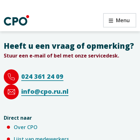
Ga
naar
de
Menu
inhoud
Heeft u een vraag of opmerking?
Stuur een e-mail of bel met onze servicedesk.
n
024 361 24 09
info@cpo.ru.nl
Direct naar
Over CPO
Lijst van medewerkers