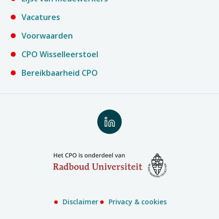
Vacatures
Voorwaarden
CPO Wisselleerstoel
Bereikbaarheid CPO
Volg
ons
op
LinkedIn
Disclaimer
Privacy & cookies