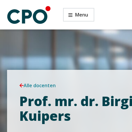
Ga
Prof.
naar
Menu
mr.
de
dr.
inhoud
Birgit
Snijder-
Kuipers
Alle docenten
Prof. mr. dr. Birg
Kuipers