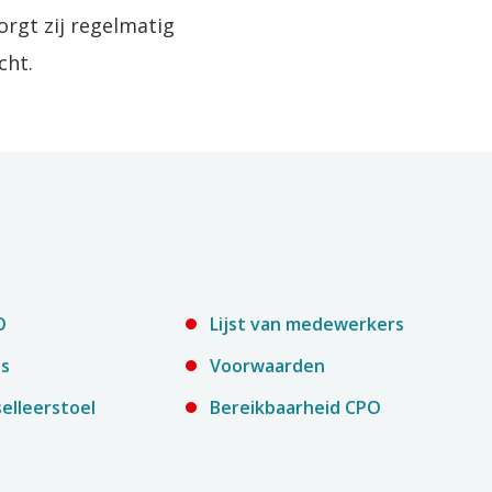
gt zij regelmatig
cht.
O
Lijst van medewerkers
es
Voorwaarden
elleerstoel
Bereikbaarheid CPO