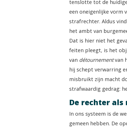
tenslotte tot de huidi
een oneigenlijke vorm 
strafrechter. Aldus vin
het ambt van burgemeest
Dat is hier niet het ge
feiten pleegt, is het o
van
détournement
van h
hij schept verwarring e
misbruikt zijn macht do
strafwaardig gedrag: he
De rechter als
In ons systeem is de we
gemeen hebben. De opdr