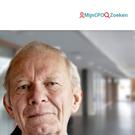
MijnCPO
Zoeken