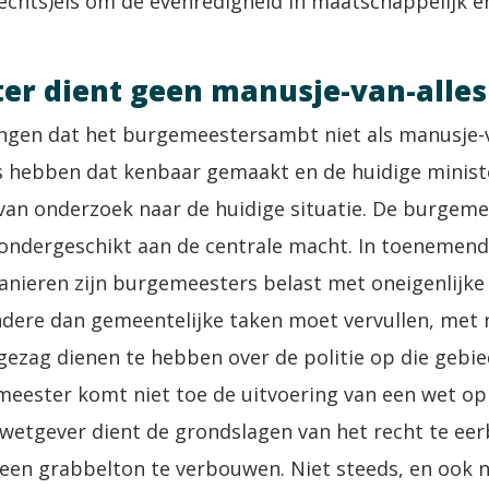
echts)eis om de evenredigheid in maatschappelijk en
r dient geen manusje-van-alles 
ngen dat het burgemeestersambt niet als manusje-va
 hebben dat kenbaar gemaakt en de huidige ministe
van onderzoek naar de huidige situatie. De burgemee
h ondergeschikt aan de centrale macht. In toenemend
anieren zijn burgemeesters belast met oneigenlijke
dere dan gemeentelijke taken moet vervullen, met 
ok gezag dienen te hebben over de politie op die gebi
meester komt niet toe de uitvoering van een wet op e
 wetgever dient de grondslagen van het recht te eer
een grabbelton te verbouwen. Niet steeds, en ook ni