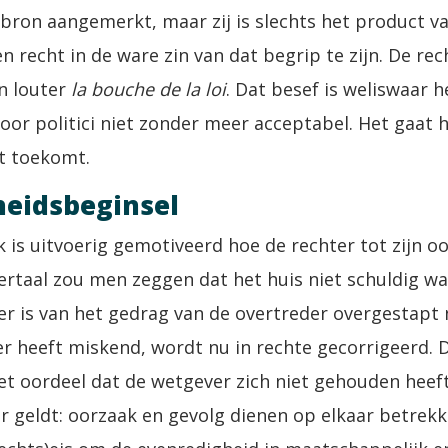
sbron aangemerkt, maar zij is slechts het product v
en recht in de ware zin van dat begrip te zijn. De re
n louter
la bouche de la loi
. Dat besef is weliswaar 
or politici niet zonder meer acceptabel. Het gaat 
et toekomt.
heidsbeginsel
k is uitvoerig gemotiveerd hoe de rechter tot zijn o
ndertaal zou men zeggen dat het huis niet schuldig w
r is van het gedrag van de overtreder overgestapt 
r heeft miskend, wordt nu in rechte gecorrigeerd. 
et oordeel dat de wetgever zich niet gehouden heeft
r geldt: oorzaak en gevolg dienen op elkaar betrekk