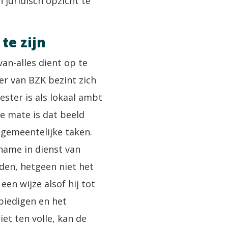
 juridisch opzicht te
te zijn
n-alles dient op te
r van BZK bezint zich
ster is als lokaal ambt
e mate is dat beeld
 gemeentelijke taken.
name in dienst van
eden, hetgeen niet het
en wijze alsof hij tot
biedigen en het
et ten volle, kan de