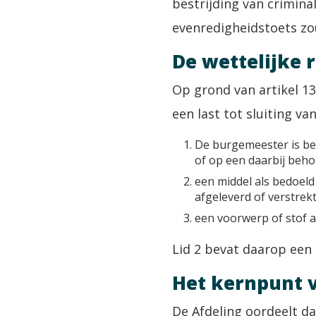
bestrijding van crimina
evenredigheidstoets z
De wettelijke 
Op grond van artikel 
een last tot sluiting va
De burgemeester is be
of op een daarbij beho
een middel als bedoeld i
afgeleverd of verstrek
een voorwerp of stof al
Lid 2 bevat daarop een u
Het kernpunt 
De Afdeling oordeelt d