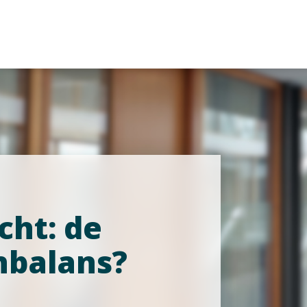
cht: de
nbalans?