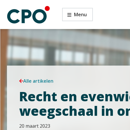
Ga
Recht
naar
Menu
en
de
evenwicht:
inhoud
de
weegschaal
in
onbalans?
Alle artikelen
Recht en evenwi
weegschaal in o
20 maart 2023