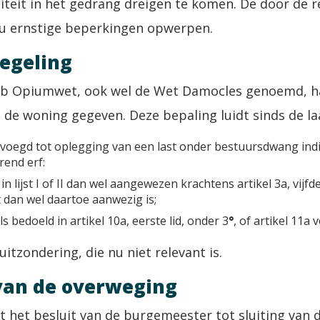
liteit in het gedrang dreigen te komen. De door de 
ou ernstige beperkingen opwerpen.
regeling
13b Opiumwet, ook wel de Wet Damocles genoemd, 
n de woning gegeven. Deze bepaling luidt sinds de laa
voegd tot oplegging van een last onder bestuursdwang indi
rend erf:
n lijst I of II dan wel aangewezen krachtens artikel 3a, vijfde
t dan wel daartoe aanwezig is;
s bedoeld in artikel 10a, eerste lid, onder 3
°
, of artikel 11a
itzondering, die nu niet relevant is.
van de overweging
at het besluit van de burgemeester tot sluiting van