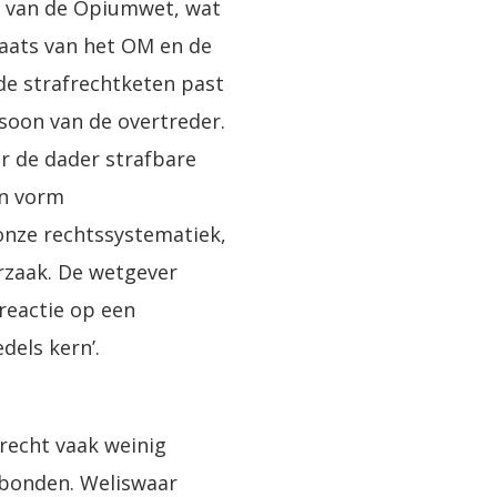
er van de Opiumwet, wat
laats van het OM en de
de strafrechtketen past
rsoon van de overtreder.
ar de dader strafbare
en vorm
 onze rechtssystematiek,
orzaak. De wetgever
 reactie op een
dels kern’.
 recht vaak weinig
ebonden. Weliswaar