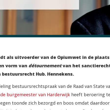
dt als uitvoerder van de Opiumwet in de plaats
een vorm van
détournement
van het sanctierecht
n bestuursrecht Hub. Hennekens.
deling bestuursrechtspraak van de Raad van State va
 de burgemeester van Harderwijk
heeft beroering t
egen toonde zich bezorgd en boos omdat daardoor