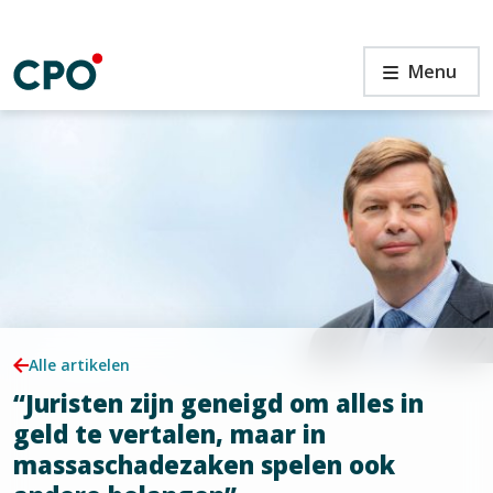
Ga
naar
de
“Juristen
Menu
inhoud
zijn
geneigd
om
alles
in
n
geld
te
vertalen,
maar
in
massaschadezaken
spelen
Alle artikelen
ook
“Juristen zijn geneigd om alles in
andere
belangen”
geld te vertalen, maar in
massaschadezaken spelen ook