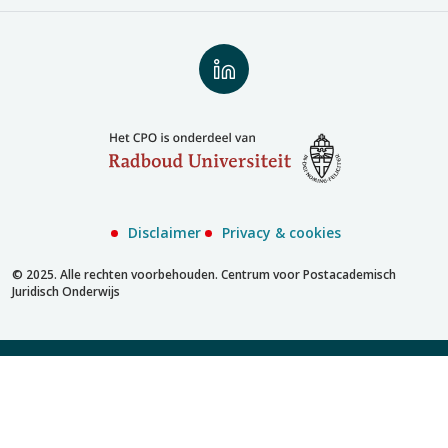
Volg
ons
op
LinkedIn
Disclaimer
Privacy & cookies
© 2025. Alle rechten voorbehouden. Centrum voor Postacademisch
Juridisch Onderwijs
Inschrijven met account
Inschrijven zonder account