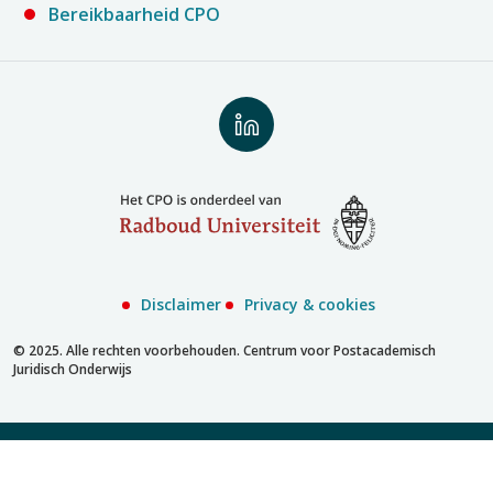
Bereikbaarheid CPO
Volg
ons
op
LinkedIn
Disclaimer
Privacy & cookies
© 2025. Alle rechten voorbehouden. Centrum voor Postacademisch
Juridisch Onderwijs
Inschrijven met account