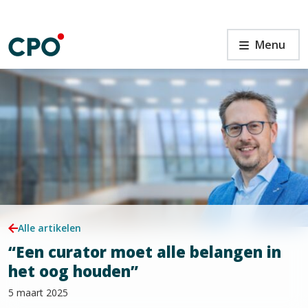
Ga
naar
de
“Een
Menu
inhoud
curator
moet
alle
belangen
in
n
het
oog
houden”
Alle artikelen
“Een curator moet alle belangen in
het oog houden”
5 maart 2025