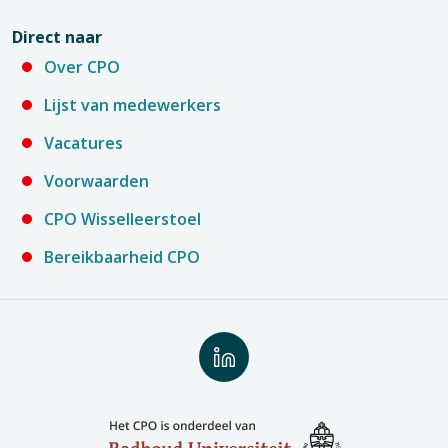
Direct naar
Over CPO
Lijst van medewerkers
Vacatures
Voorwaarden
CPO Wisselleerstoel
Bereikbaarheid CPO
Volg
ons
op
LinkedIn