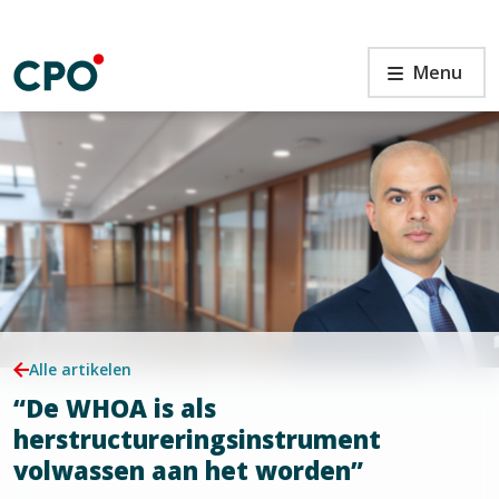
Ga
naar
de
en
“De
Menu
inhoud
WHOA
is
als
herstructureringsinstrument
volwassen
en
aan
het
worden”
Alle artikelen
“De WHOA is als
herstructureringsinstrument
volwassen aan het worden”