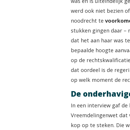
was en is uiteindelijk 
werd ook niet bezien o
noodrecht te
voorkom
stukken gingen daar – n
dat het aan haar was te
bepaalde hoogte aanvaar
op de rechtskwalificati
dat oordeel is de reger
op welk moment de recht
De onderhavige
In een interview gaf d
Vreemdelingenwet dat va
kop op te steken. Die 