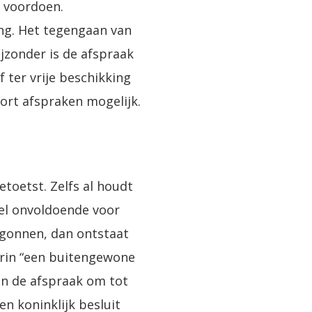
n voordoen.
ng. Het tegengaan van
ijzonder is de afspraak
 ter vrije beschikking
soort afspraken mogelijk.
toetst. Zelfs al houdt
sel onvoldoende voor
egonnen, dan ontstaat
arin “een buitengewone
an de afspraak om tot
n koninklijk besluit