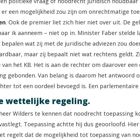
geen politieke vraag of noodrecht juridisch houdbaar
f er een mogelijkheid zou zijn om onrechtmatige to
en
. Ook de premier liet zich hier niet over uit. De g
aar ik aanneem – niet op in. Minister Faber stelde l
 bepalen wat zij met de juridische adviezen zou doen
dbaar, maar zij bepaalt niet wat rechtens geldt. Zij
e van het KB. Het is aan de rechter om daarover een
ing gebonden. Van belang is daarom het antwoord op
er tot een oordeel bevoegd is. Een parlementaire t
 wettelijke regeling.
e heer Wilders te kennen dat noodrecht toepassing k
stlegt. Toepassing achtte hij dus geoorloofd. Hier
wet regelt dat de mogelijkheid tot toepassing van 