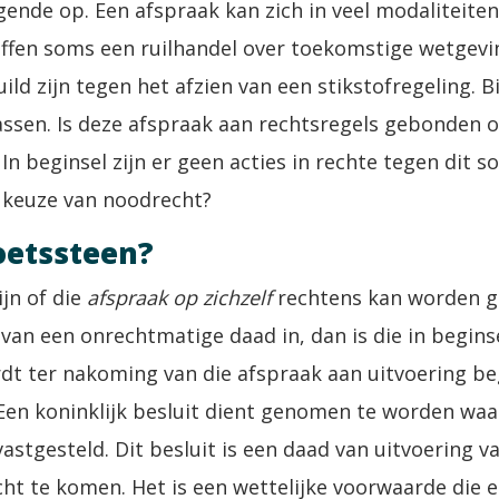
gende op. Een afspraak kan zich in veel modaliteite
effen soms een ruilhandel over toekomstige wetgevi
ild zijn tegen het afzien van een stikstofregeling. B
sen. Is deze afspraak aan rechtsregels gebonden of
 In beginsel zijn er geen acties in rechte tegen dit 
 keuze van noodrecht?
toetssteen?
ijn of die
afspraak op zichzelf
rechtens kan worden ge
van een onrechtmatige daad in, dan is die in begin
ordt ter nakoming van die afspraak aan uitvoering b
. Een koninklijk besluit dient genomen te worden wa
stgesteld. Dit besluit is een daad van uitvoering v
t te komen. Het is een wettelijke voorwaarde die ee