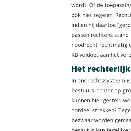
wordt. Of de toepassin
ook niet regelen. Recht
indien hij daartoe “ger
passen rechtens stand h
noodrecht rechtmatig e
KB voldoet aan het ver
Het rechterlij
In ons rechtssysteem is
bestuursrechter op gro
kunnen hier gesteld wor
oordeel strekken? Tege
bezwaar worden gemaakt
besluit is kan tegelijk