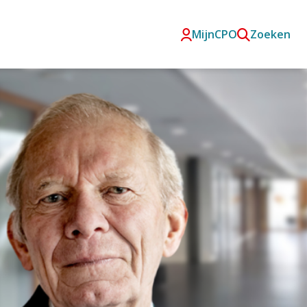
MijnCPO
Zoeken