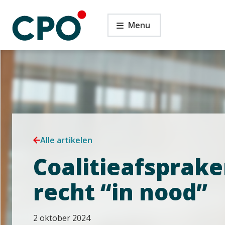
Ga
Coalitieafspraken
naar
Menu
en
de
het
inhoud
recht
“in
nood”
Alle artikelen
Coalitieafsprake
recht “in nood”
2 oktober 2024