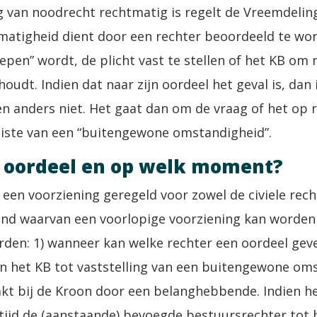
g van noodrecht rechtmatig is regelt de Vreemdeling
matigheid dient door een rechter beoordeeld te wor
oepen” wordt, de plicht vast te stellen of het KB om
oudt. Indien dat naar zijn oordeel het geval is, dan
n anders niet. Het gaat dan om de vraag of het op 
eiste van een “buitengewone omstandigheid”.
k oordeel en op welk moment?
 een voorziening geregeld voor zowel de civiele rech
nd waarvan een voorlopige voorziening kan worden
den: 1) wanneer kan welke rechter een oordeel geven
n het KB tot vaststelling van een buitengewone om
 bij de Kroon door een belanghebbende. Indien he
ertijd de (aanstaande) bevoegde bestuursrechter tot 