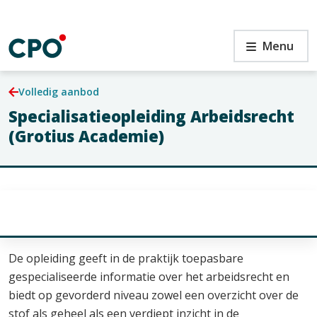
Ga
naar
de
en
Specialisatieopleiding
Menu
inhoud
Arbeidsrecht
(Grotius
Academie)
Volledig aanbod
Specialisatieopleiding Arbeidsrecht
en
(Grotius Academie)
De opleiding geeft in de praktijk toepasbare
gespecialiseerde informatie over het arbeidsrecht en
biedt op gevorderd niveau zowel een overzicht over de
stof als geheel als een verdiept inzicht in de