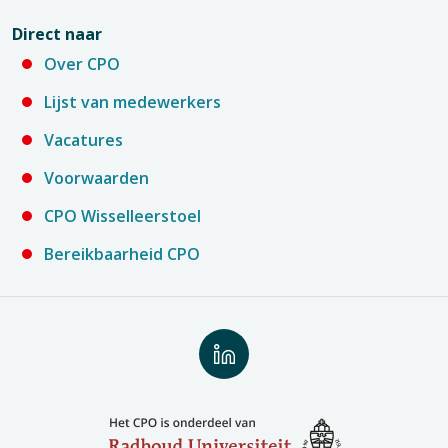
Direct naar
Over CPO
Lijst van medewerkers
Vacatures
Voorwaarden
CPO Wisselleerstoel
Bereikbaarheid CPO
Volg
ons
op
LinkedIn