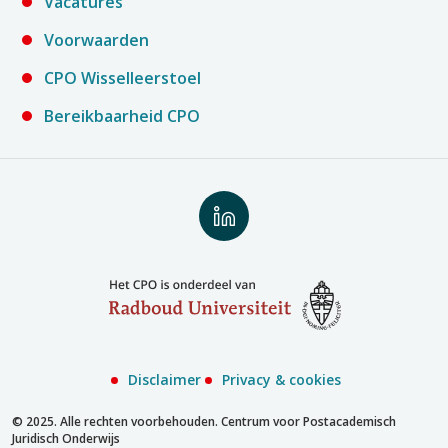
Vacatures
Voorwaarden
CPO Wisselleerstoel
Bereikbaarheid CPO
Volg
ons
op
LinkedIn
Disclaimer
Privacy & cookies
© 2025. Alle rechten voorbehouden. Centrum voor Postacademisch
Juridisch Onderwijs