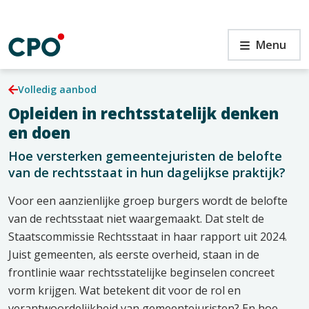
Ga
naar
de
en
Arnhem
Menu
inhoud
–
rechtsstatelijk
denken
Volledig aanbod
en
Opleiden in rechtsstatelijk denken
doen
en
en doen
Hoe versterken gemeentejuristen de belofte
van de rechtsstaat in hun dagelijkse praktijk?
Voor een aanzienlijke groep burgers wordt de belofte
van de rechtsstaat niet waargemaakt. Dat stelt de
Staatscommissie Rechtsstaat in haar rapport uit 2024.
Juist gemeenten, als eerste overheid, staan in de
frontlinie waar rechtsstatelijke beginselen concreet
vorm krijgen. Wat betekent dit voor de rol en
verantwoordelijkheid van gemeentejuristen? En hoe