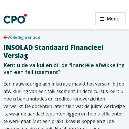
Ga
naar
de
en
INSOLAD
Menu
inhoud
Standaard
Financieel
Verslag
Volledig aanbod
INSOLAD Standaard Financieel
en
Verslag
Kent u de valkuilen bij de financiële afwikkeling
van een faillissement?
Een nauwkeurige administratie maakt het verschil bij de
afwikkeling van een faillissement. In deze cursus leert u
hoe u bankmutaties en crediteurenoverzichten
verwerkt. De docenten laten zien wat de juiste werkwijze
is, waar de aandachtspunten liggen en hoe u efficiënter
te werk gaat. Met een praktijkcasus koppelen zij de
theorie aan de realiteit. Na afloop kunt u een