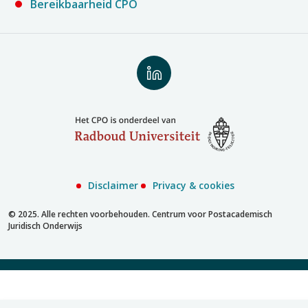
Bereikbaarheid CPO
Volg
ons
op
LinkedIn
Disclaimer
Privacy & cookies
© 2025. Alle rechten voorbehouden. Centrum voor Postacademisch
Juridisch Onderwijs
Inschrijven met MijnCPO
Inschrijven zonder account